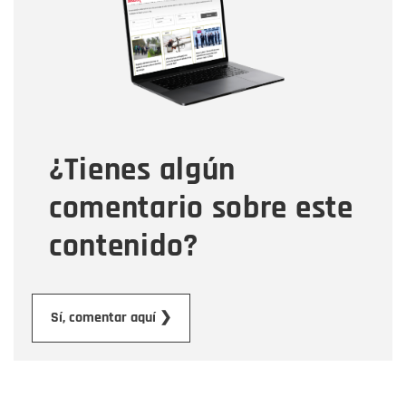
Correo electrónico
Tipo de comentario
¿Tienes algún
Mensaje
comentario sobre este
contenido?
Enviar
Sí, comentar aquí ❯