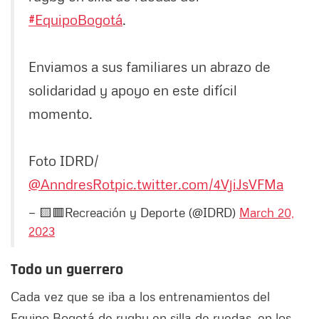
#EquipoBogotá
.
Enviamos a sus familiares un abrazo de
solidaridad y apoyo en este difícil
momento.
Foto IDRD/
@AnndresRot
pic.twitter.com/4VjiJsVFMa
— 🟨🟥Recreación y Deporte (@IDRD)
March 20,
2023
Todo un guerrero
Cada vez que se iba a los entrenamientos del
Equipo Bogotá de rugby en silla de ruedas, en los