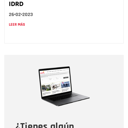
IDRD
26•02•2023
LEER MÁS
Nombre
Nombre
Correo electrónico
Tipo de comentario
¿Tienes algún
Mensaje