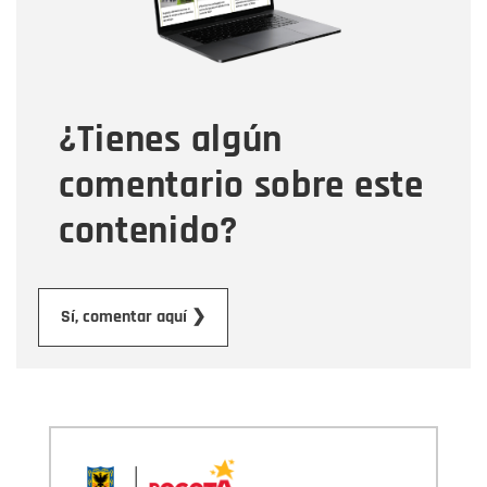
Tipo de comentario
¿Tienes algún
Mensaje
comentario sobre este
contenido?
Enviar
Sí, comentar aquí ❯