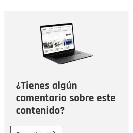
Nombre
Nombre
Correo electrónico
Tipo de comentario
¿Tienes algún
Mensaje
comentario sobre este
contenido?