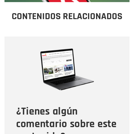
CONTENIDOS RELACIONADOS
Nombre
Nombre
Correo electrónico
Tipo de comentario
¿Tienes algún
Mensaje
comentario sobre este