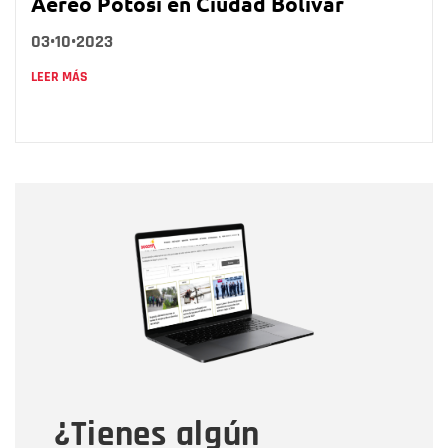
Aéreo Potosí en Ciudad Bolívar
03•10•2023
LEER MÁS
Nombre
Nombre
Correo electrónico
Tipo de comentario
¿Tienes algún
Mensaje