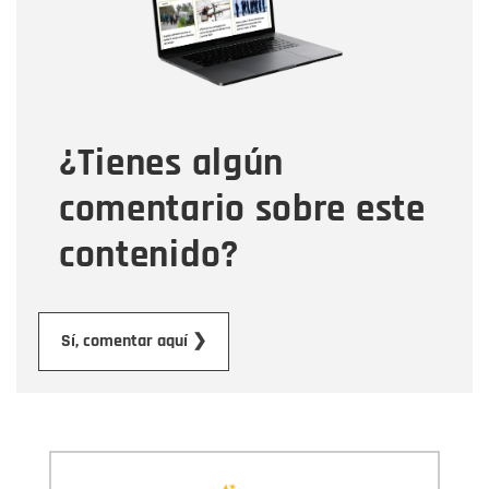
Tipo de comentario
¿Tienes algún
Mensaje
comentario sobre este
contenido?
Enviar
Sí, comentar aquí ❯