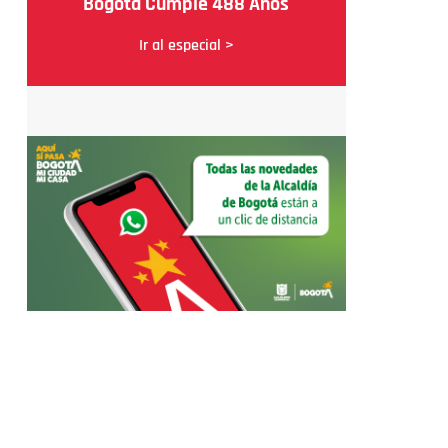
Bogotá Cumple 488 Años
Ir al especial >