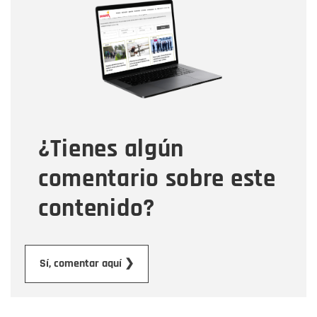
Nombre
Correo electrónico
Tipo de comentario
¿Tienes algún
Mensaje
comentario sobre este
contenido?
Enviar
Sí, comentar aquí ❯