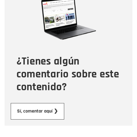
Nombre
Correo electrónico
Tipo de comentario
¿Tienes algún
Mensaje
comentario sobre este
contenido?
Enviar
Sí, comentar aquí ❯