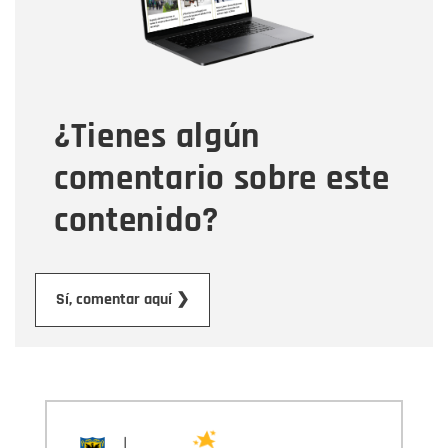
Tipo de comentario
¿Tienes algún
Mensaje
comentario sobre este
contenido?
Enviar
Sí, comentar aquí ❯