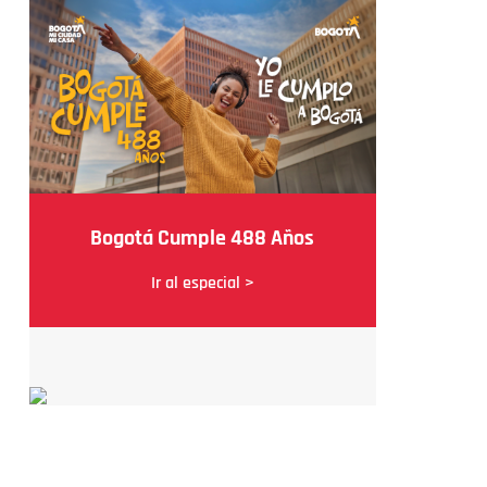
Bogotá Cumple 488 Años
Ir al especial >