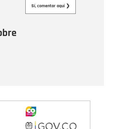
orreo electrónico
Sí, comentar aquí ❯
ensaje
obre
Enviar