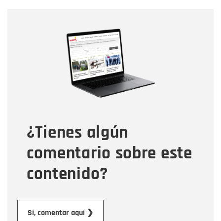
Nombre
Nombre
Correo electrónico
Tipo de comentario
¿Tienes algún
Mensaje
comentario sobre este
contenido?
Enviar
Sí, comentar aquí ❯