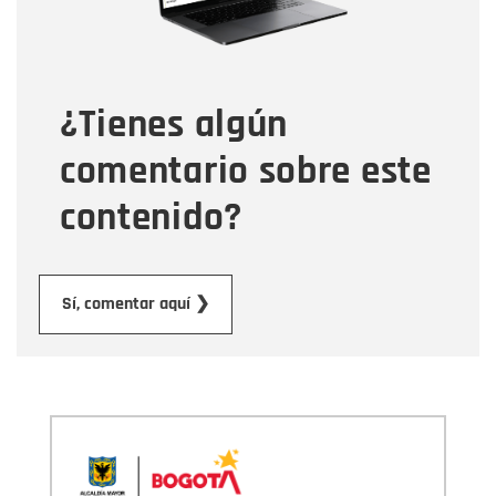
Tipo de comentario
¿Tienes algún
Mensaje
comentario sobre este
contenido?
Enviar
Sí, comentar aquí ❯