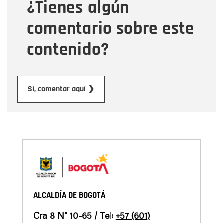
¿Tienes algún
Mensaje
comentario sobre este
contenido?
Enviar
Sí, comentar aquí ❯
ALCALDÍA DE BOGOTÁ
Cra 8 N° 10-65 / Tel:
+57 (601)