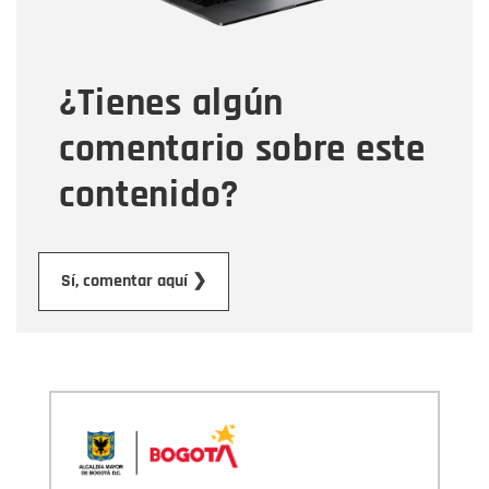
Tipo de comentario
¿Tienes algún
Mensaje
comentario sobre este
contenido?
Enviar
Sí, comentar aquí ❯