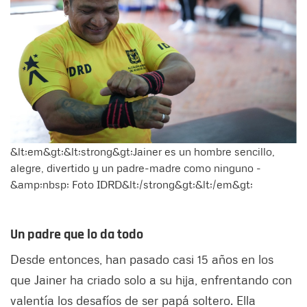
&lt;em&gt;&lt;strong&gt;Jainer es un hombre sencillo,
alegre, divertido y un padre-madre como ninguno -
&amp;nbsp; Foto IDRD&lt;/strong&gt;&lt;/em&gt;
Un padre que lo da todo
Desde entonces, han pasado casi 15 años en los
que Jainer ha criado solo a su hija, enfrentando con
valentía los desafíos de ser papá soltero. Ella