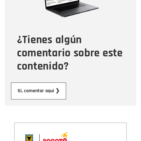
Tipo de comentario
¿Tienes algún
Mensaje
comentario sobre este
contenido?
Enviar
Sí, comentar aquí ❯