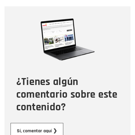
Nombre
Nombre
Correo electrónico
Tipo de comentario
¿Tienes algún
Mensaje
comentario sobre este
contenido?
Enviar
Sí, comentar aquí ❯