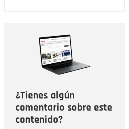
Nombre
Nombre
Correo electrónico
Tipo de comentario
¿Tienes algún
Mensaje
comentario sobre este
contenido?