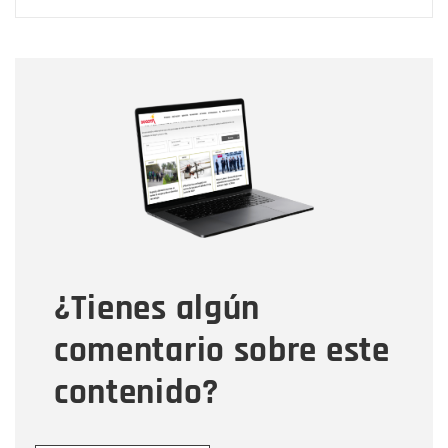
Nombre
Nombre
Correo electrónico
Tipo de comentario
¿Tienes algún
Mensaje
comentario sobre este
contenido?