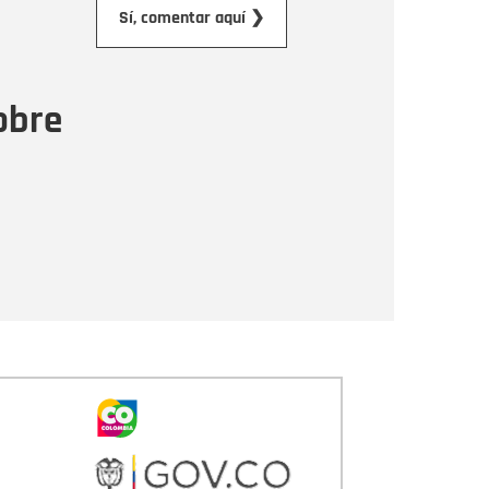
orreo electrónico
Sí, comentar aquí ❯
ensaje
obre
Enviar