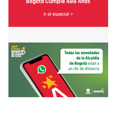
Bogotá Cumple 488 Años
Ir al especial >