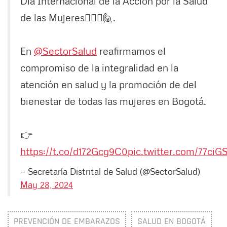
Día Internacional de la Acción por la Salud
de las Mujeres🙋🏾‍♀️🙋.
En
@SectorSalud
reafirmamos el
compromiso de la integralidad en la
atención en salud y la promoción de del
bienestar de todas las mujeres en Bogotá.
👉
https://t.co/d172Gcg9C0
pic.twitter.com/77ciG
— Secretaría Distrital de Salud (@SectorSalud)
May 28, 2024
PREVENCIÓN DE EMBARAZOS
SALUD EN BOGOTÁ