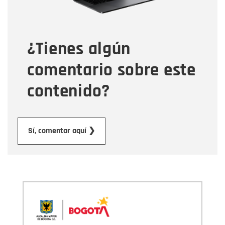
Tipo de comentario
¿Tienes algún
Mensaje
comentario sobre este
contenido?
Enviar
Sí, comentar aquí ❯