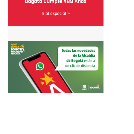
Bogotá Cumple 488 Años
Ir al especial >