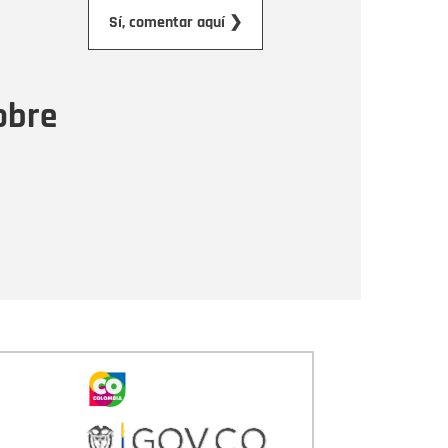
orreo electrónico
Sí, comentar aquí ❯
ensaje
obre
Enviar