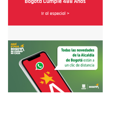
Bogotá Cumple 488 Años
Ir al especial >