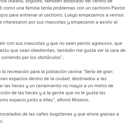
ros (Keanu, Bigotes, también adoptado del centro de
vé como una familia tenía problemas con un cachorro Pastor
jos para entrenar al cachorro. Luego empezamos a vernos
 interesaron por sus mascotas y empezaron a asistir al
alir con sus mascotas y que no sean perros agresivos, que
puesto que sean obedientes, también me gusta ver la cara de
corriendo por los obstáculos”.
la recreación para la población canina “Sería de gran
ran espacios dentro de la ciudad, destinados a las
r las heces y un cerramiento no mayor a un metro de
cción de las heces y a la gente que no le gusta las
smo espacio junto a ellas”, afirmó Moreno.
scatados de las calles bogotanas y que ahora gracias a
o.