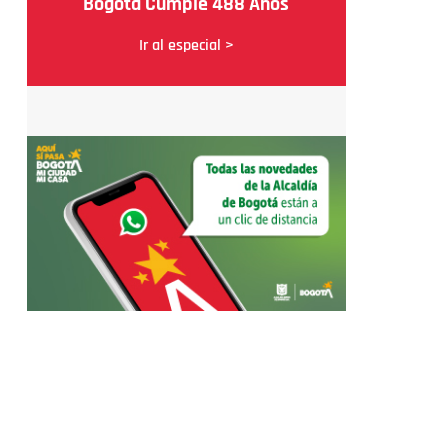
Bogotá Cumple 488 Años
Ir al especial >