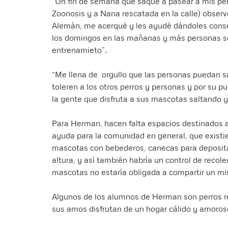
“Un fin de semana que saqué a pasear a mis per
Zoonosis y a Nana rescatada en la calle) obser
Alemán, me acerqué y les ayudé dándoles conse
los domingos en las mañanas y más personas se
entrenamieto”.
“Me llena de orgullo que las personas puedan s
toleren a los otros perros y personas y por su 
la gente que disfruta a sus mascotas saltando y 
Para Herman, hacen falta espacios destinados a 
ayuda para la comunidad en general, que existie
mascotas con bebederos, canecas para deposita
altura, y así también habría un control de recole
mascotas no estaría obligada a compartir un mi
Algunos de los alumnos de Herman son perros re
sus amos disfrutan de un hogar cálido y amoros