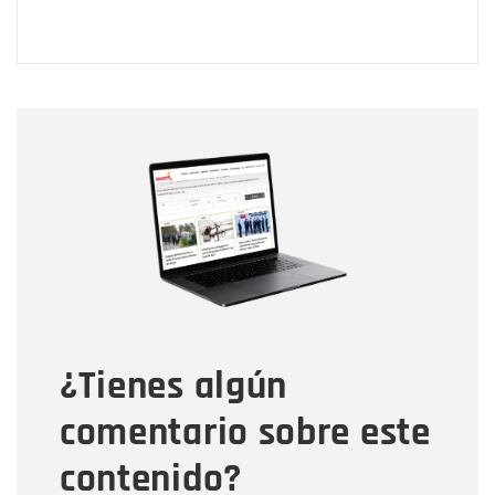
Nombre
Nombre
Correo electrónico
Tipo de comentario
¿Tienes algún
Mensaje
comentario sobre este
contenido?