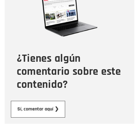
Correo electrónico
Tipo de comentario
¿Tienes algún
Mensaje
comentario sobre este
contenido?
Enviar
Sí, comentar aquí ❯