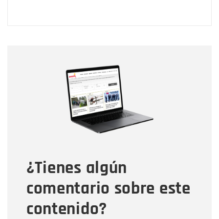
Nombre
Nombre
Correo electrónico
Tipo de comentario
¿Tienes algún
Mensaje
comentario sobre este
contenido?