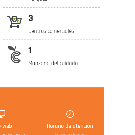
3
Centros comerciales
1
Manzana del cuidado
o web
Horario de atención