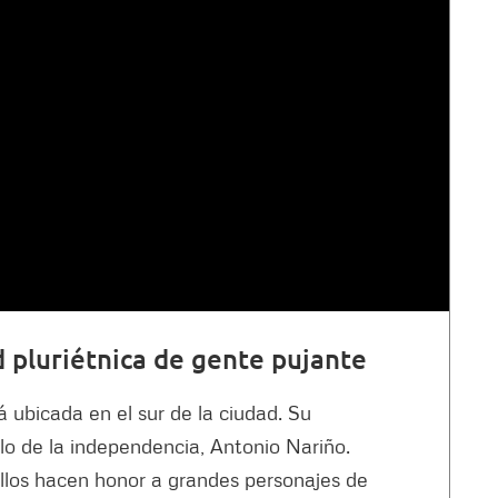
d pluriétnica de gente pujante
á ubicada en el sur de la ciudad. Su
lo de la independencia, Antonio Nariño.
llos hacen honor a grandes personajes de