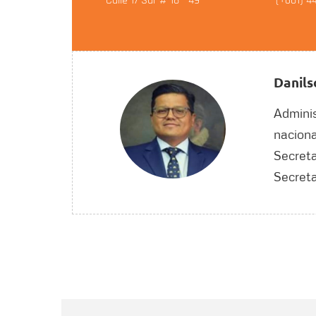
Calle 17 Sur # 18 - 49
(+601) 4
Danils
Adminis
naciona
Secreta
Secreta