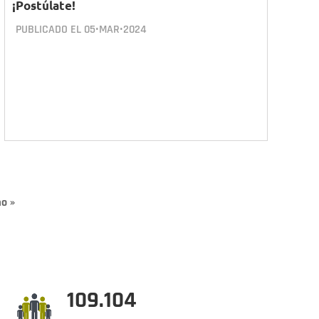
¡Postúlate!
PUBLICADO EL
05•MAR•2024
ma
mo »
na
109.104