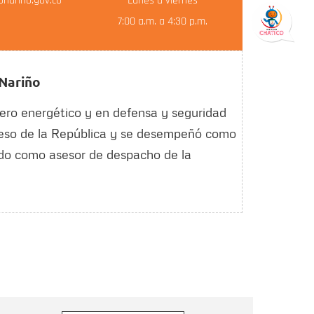
narino.gov.co
Lunes a viernes
7:00 a.m. a 4:30 p.m.
 Nariño
ero energético y en defensa y seguridad
reso de la República y se desempeñó como
ado como asesor de despacho de la