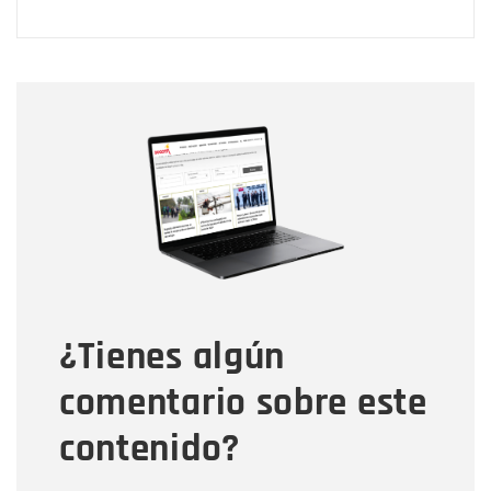
Nombre
Nombre
Correo electrónico
Tipo de comentario
¿Tienes algún
Mensaje
comentario sobre este
contenido?