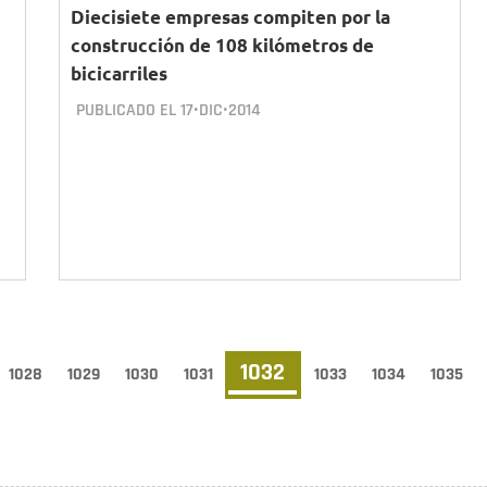
Diecisiete empresas compiten por la
construcción de 108 kilómetros de
bicicarriles
PUBLICADO EL
17•DIC•2014
Página
1032
ina
Page
1028
Page
1029
Page
1030
Page
1031
Page
1033
Page
1034
Page
1035
erior
actual