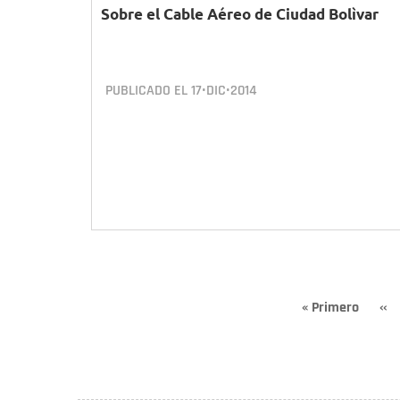
Sobre el Cable Aéreo de Ciudad Bolìvar
PUBLICADO EL
17•DIC•2014
Paginación
Primera
« Primero
Pág
‹‹
página
ant