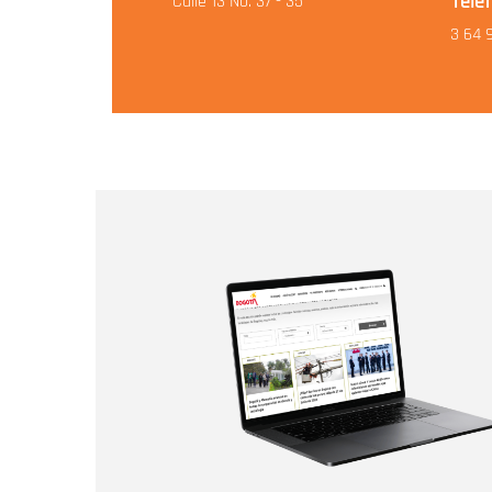
Telé
Calle 13 No. 37 - 35
3 64 