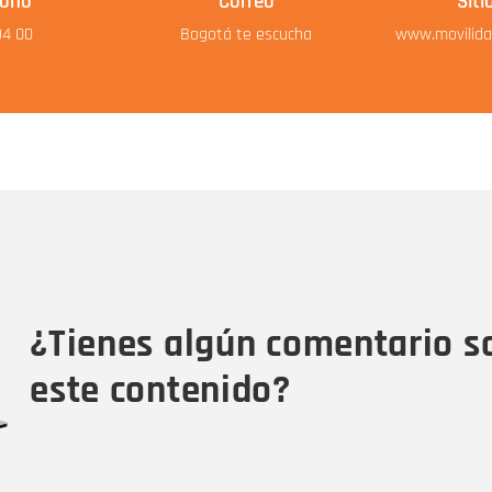
fono
Correo
Siti
94 00
Bogotá te escucha
www.movilida
Nombre
C
Nombre
Tipo de comentario
M
¿Tienes algún comentario s
este contenido?