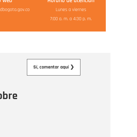
o web
Horario de atención
dbogota.gov.co
Lunes a viernes
7:00 a. m. a 4:30 p. m.
orreo electrónico
Sí, comentar aquí ❯
ensaje
obre