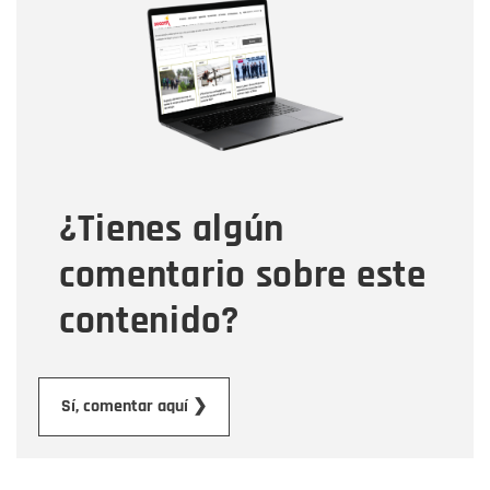
Nombre
Correo electrónico
Tipo de comentario
¿Tienes algún
Mensaje
comentario sobre este
contenido?
Enviar
Sí, comentar aquí ❯