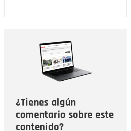
Nombre
Nombre
Correo electrónico
Tipo de comentario
¿Tienes algún
Mensaje
comentario sobre este
contenido?