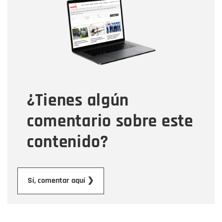
Nombre
Correo electrónico
Tipo de comentario
¿Tienes algún
Mensaje
comentario sobre este
contenido?
Enviar
Sí, comentar aquí ❯