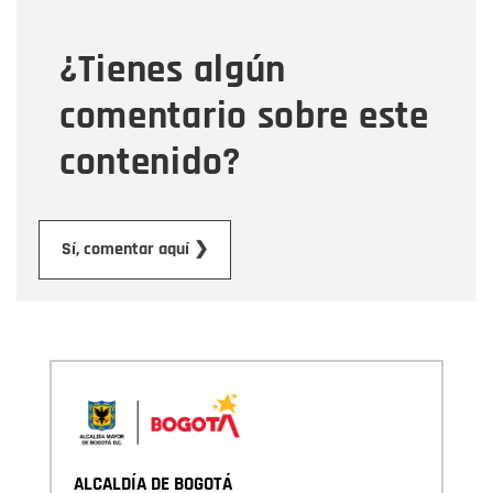
¿Tienes algún
Mensaje
comentario sobre este
contenido?
Enviar
Sí, comentar aquí ❯
ALCALDÍA DE BOGOTÁ