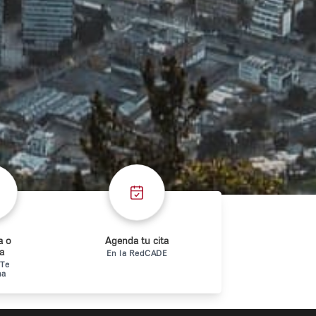
a o
Agenda tu cita
ta
En la RedCADE
 Te
ha