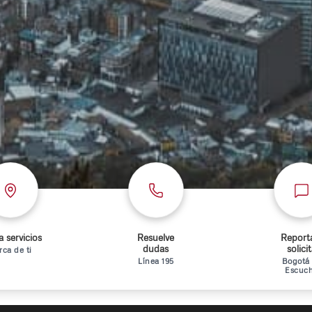
 servicios
Resuelve
Report
dudas
solici
rca de ti
Línea 195
Bogotá
Escuc