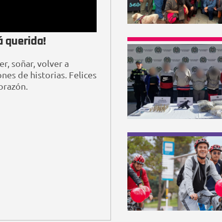
á querida!
r, soñar, volver a
nes de historias. Felices
orazón.