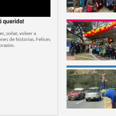
á querida!
r, soñar, volver a
nes de historias. Felices
orazón.