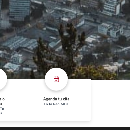
a o
Agenda tu cita
ta
En la RedCADE
 Te
ha