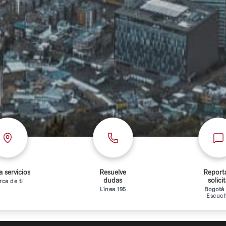
 servicios
Resuelve
Report
dudas
solici
rca de ti
Línea 195
Bogotá
Escuc