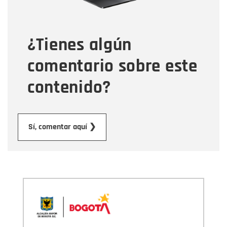
Tipo de comentario
¿Tienes algún
Mensaje
comentario sobre este
contenido?
Enviar
Sí, comentar aquí ❯