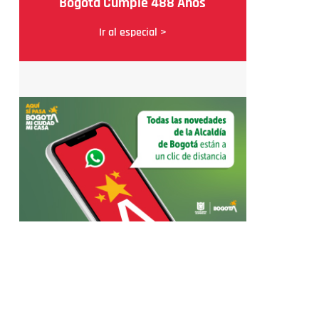
Bogotá Cumple 488 Años
Ir al especial >