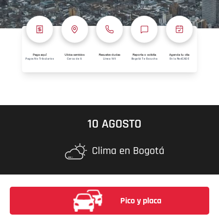
Paga aquí
Ubica servicios
Resuelve dudas
Reporta o solicita
Agenda tu cita
Pagos No Tributarios
Cerca de ti
Línea 195
Bogotá Te Escucha
En la RedCADE
10 AGOSTO
Clima en Bogotá
Pico y placa