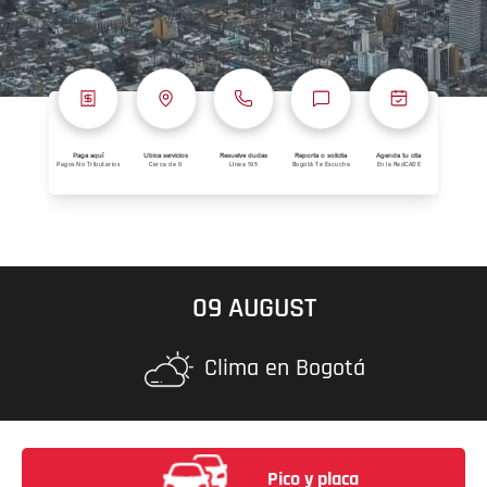
Paga aquí
Ubica servicios
Resuelve dudas
Reporta o solicita
Agenda tu cita
Pagos No Tributarios
Cerca de ti
Línea 195
Bogotá Te Escucha
En la RedCADE
09 AUGUST
Clima en Bogotá
Pico y placa