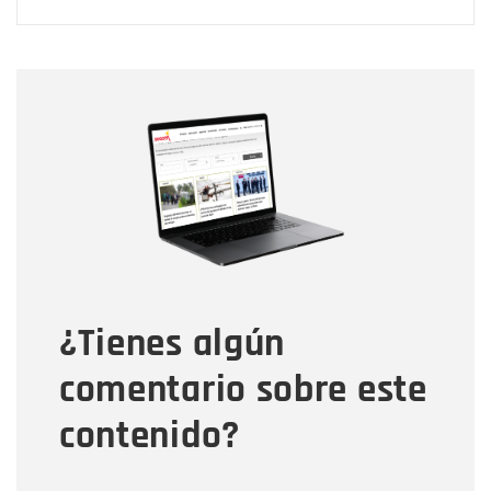
Nombre
Nombre
Correo electrónico
Tipo de comentario
¿Tienes algún
Mensaje
comentario sobre este
contenido?