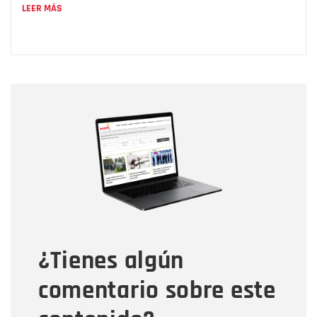
LEER MÁS
Nombre
Nombre
Correo electrónico
Tipo de comentario
¿Tienes algún
Mensaje
comentario sobre este