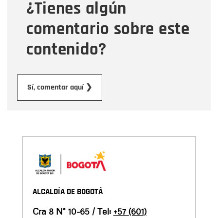
¿Tienes algún
Mensaje
comentario sobre este
contenido?
Enviar
Sí, comentar aquí ❯
ALCALDÍA DE BOGOTÁ
Cra 8 N° 10-65 / Tel:
+57 (601)