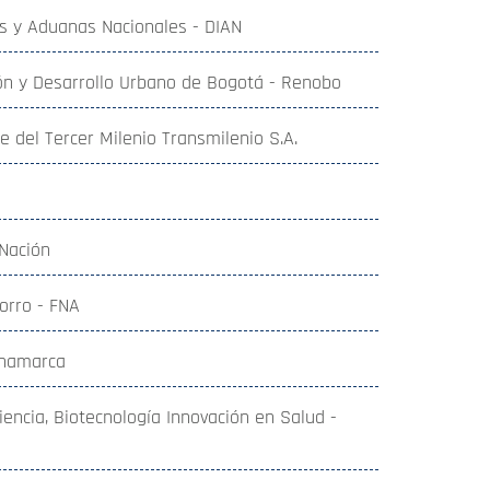
s y Aduanas Nacionales - DIAN
n y Desarrollo Urbano de Bogotá - Renobo
 del Tercer Milenio Transmilenio S.A.
 Nación
orro - FNA
inamarca
Ciencia, Biotecnología Innovación en Salud -