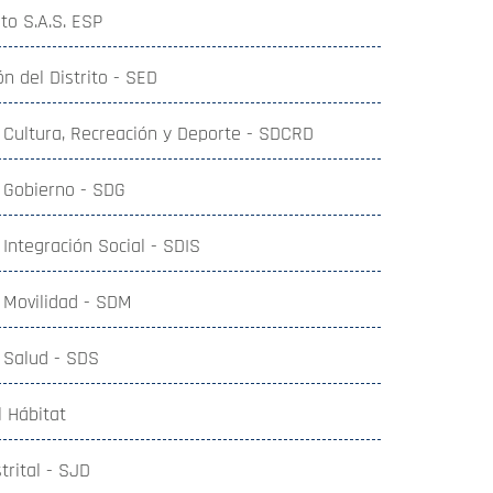
to S.A.S. ESP
n del Distrito - SED
e Cultura, Recreación y Deporte - SDCRD
e Gobierno - SDG
 Integración Social - SDIS
e Movilidad - SDM
e Salud - SDS
l Hábitat
trital - SJD