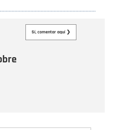
orreo electrónico
Sí, comentar aquí ❯
ensaje
obre
Enviar