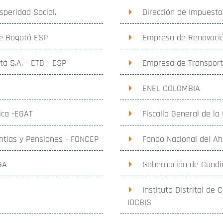
speridad Social.
Dirección de Impuesto
de Bogotá ESP
Empresa de Renovació
á S.A. - ETB - ESP
Empresa de Transporte
ENEL COLOMBIA
ica -EGAT
Fiscalía General de la
ntías y Pensiones - FONCEP
Fondo Nacional del Ah
GA
Gobernación de Cund
Instituto Distrital de 
IDCBIS