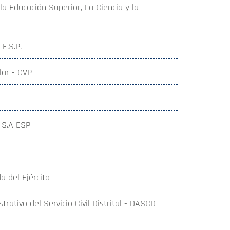
 la Educación Superior, La Ciencia y la
 E.S.P.
lar - CVP
 S.A ESP
a del Ejército
ativo del Servicio Civil Distrital - DASCD