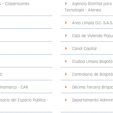
 - Colpensiones
Agencia Distrital para
Tecnología - Atenea
Área Limpia D.C. S.A.S.
Caja de Vivienda Popu
Canal Capital
Ciudad Limpia Bogotá
SC
Contraloría de Bogotá
inamarca - CAR
Décima Tercera Brigad
oría del Espacio Público -
Departamento Administr