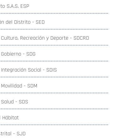
to S.A.S. ESP
n del Distrito - SED
e Cultura, Recreación y Deporte - SDCRD
e Gobierno - SDG
 Integración Social - SDIS
e Movilidad - SDM
e Salud - SDS
l Hábitat
trital - SJD