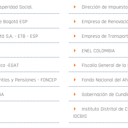
speridad Social.
Dirección de Impuesto
de Bogotá ESP
Empresa de Renovació
á S.A. - ETB - ESP
Empresa de Transporte
ENEL COLOMBIA
ica -EGAT
Fiscalía General de la
ntías y Pensiones - FONCEP
Fondo Nacional del Ah
GA
Gobernación de Cund
Instituto Distrital de 
IDCBIS