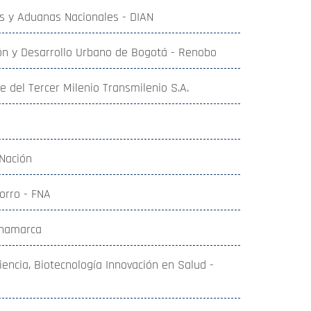
s y Aduanas Nacionales - DIAN
n y Desarrollo Urbano de Bogotá - Renobo
 del Tercer Milenio Transmilenio S.A.
 Nación
orro - FNA
inamarca
Ciencia, Biotecnología Innovación en Salud -