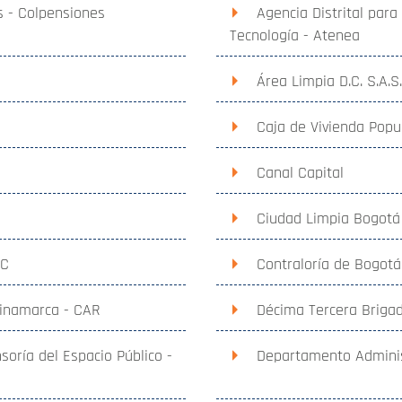
 - Colpensiones
Agencia Distrital para
Tecnología - Atenea
Área Limpia D.C. S.A.S.
Caja de Vivienda Popu
Canal Capital
Ciudad Limpia Bogotá
SC
Contraloría de Bogotá
inamarca - CAR
Décima Tercera Brigad
oría del Espacio Público -
Departamento Administr