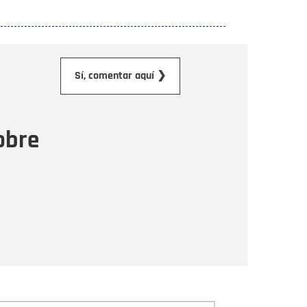
orreo electrónico
Sí, comentar aquí ❯
ensaje
obre
Enviar