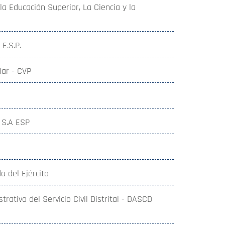
 la Educación Superior, La Ciencia y la
 E.S.P.
lar - CVP
 S.A ESP
a del Ejército
ativo del Servicio Civil Distrital - DASCD