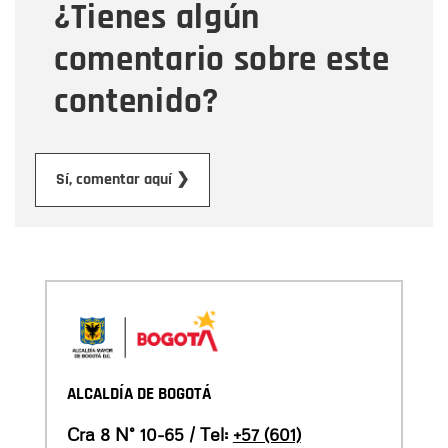
¿Tienes algún
Mensaje
comentario sobre este
contenido?
Enviar
Sí, comentar aquí ❯
ALCALDÍA DE BOGOTÁ
Cra 8 N° 10-65 / Tel:
+57 (601)